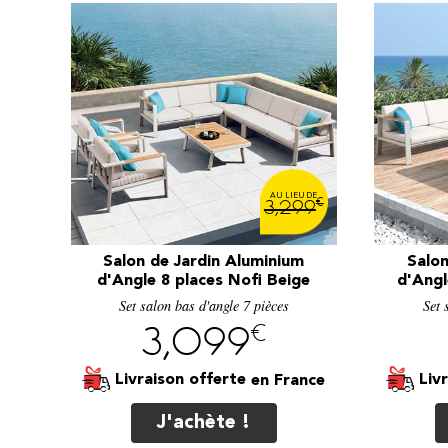
€
3,299
Salon de Jardin Aluminium
Salon
d'Angle 8 places Nofi Beige
d'Angl
Set salon bas d'angle 7 pièces
Set 
€
3,099
Livraison offerte
Liv
J'achète !