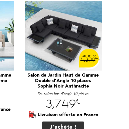
€
4,399
Gamme
Salon de Jardin Haut de Gamme
rème
Double d'Angle 10 places
Sophia Noir Anthracite
s
Set salon bas d'angle 10 pièces
€
3,749
Livraison offerte
J'achète !