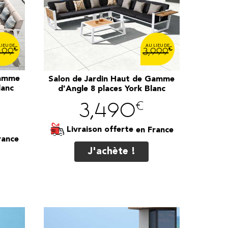
€
€
499
3,999
Gamme
Salon de Jardin Haut de Gamme
lanc
d'Angle 8 places York Blanc
s
€
3,490
Livraison offerte
J'achète !