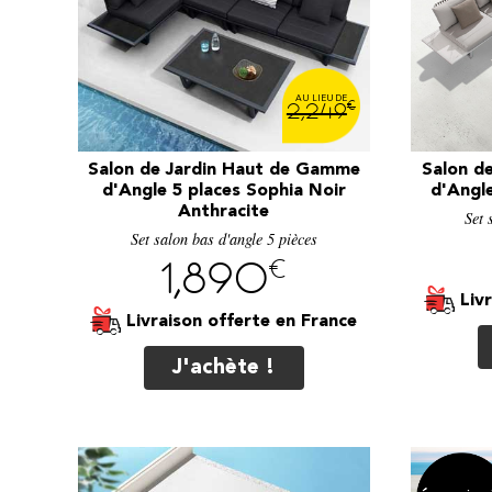
€
2,249
Salon de Jardin Haut de Gamme
Salon d
d'Angle 5 places Sophia Noir
d'Angle
Anthracite
Set 
Set salon bas d'angle 5 pièces
€
1,890
Liv
Livraison offerte
J'achète !