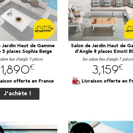
€
2,249
3,
e Jardin Haut de Gamme
Salon de Jardin Haut de 
 5 places Sophia Beige
d'Angle 8 places Emoti B
salon bas d'angle 5 pièces
Set salon bas d'angle 7 pièce
€
€
1,890
3,159
raison offerte
Livraison offerte
J'achète !