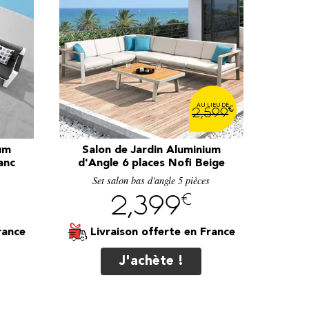
€
2,599
um
Salon de Jardin Aluminium
anc
d'Angle 6 places Nofi Beige
s
Set salon bas d'angle 5 pièces
€
2,399
Livraison offerte
J'achète !