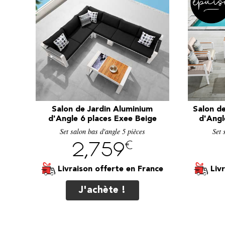
Salon de Jardin Aluminium
Salon d
d'Angle 6 places Exee Beige
d'Angl
Set salon bas d'angle 5 pièces
Set 
€
2,759
Livraison offerte
Liv
J'achète !