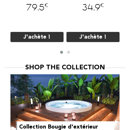
€
€
79.5
34.9
J'achète !
J'achète !
SHOP THE COLLECTION
Collection Bougie d'extérieur