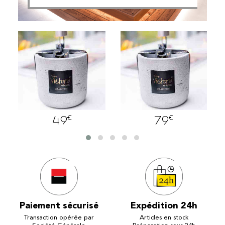
€
€
49
79
Paiement sécurisé
Expédition 24h
Transaction opérée par
Articles en stock