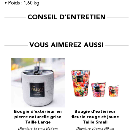
• Poids : 1,60 kg
CONSEIL D'ENTRETIEN
VOUS AIMEREZ AUSSI
r
Bougie d'extérieur en
Bougie d'extérieur
pierre naturelle grise
fleurie rouge et jaune
Taille Large
Taille Small
m
Diamètre 18 cm x H18 cm
Diamètre 10 cm x H9 cm