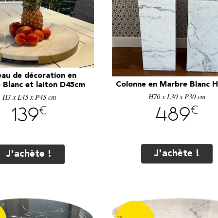
eau de décoration en
Colonne en Marbre Blanc 
 Blanc et laiton D45cm
H70 x L30 x P30 cm
H3 x L45 x P45 cm
€
€
489
139
J'achète !
J'achète !