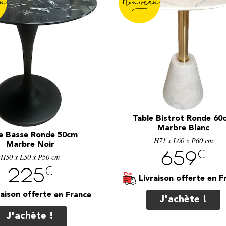
Table Bistrot Ronde 60
Marbre Blanc
e Basse Ronde 50cm
H71 x L60 x P60 cm
Marbre Noir
€
659
H50 x L50 x P50 cm
€
225
Livraison offerte
raison offerte
J'achète !
J'achète !