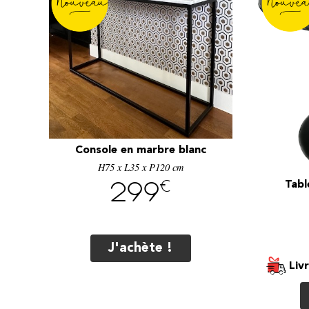
Console en marbre blanc
H75 x L35 x P120 cm
Tabl
€
299
J'achète !
Liv