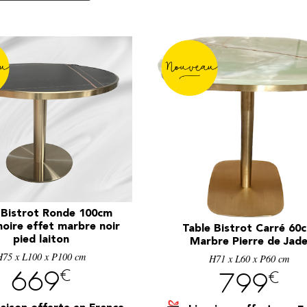
 Bistrot Ronde 100cm
noire effet marbre noir
Table Bistrot Carré 60
pied laiton
Marbre Pierre de Jad
H75 x L100 x P100 cm
H71 x L60 x P60 cm
€
€
669
799