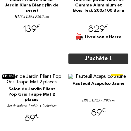
Chaise Haute Bar de
Table de jardin Haut de
Jardin Klara Blanc (fin de
Gamme Aluminium et
série)
Bois Teck 200x100 Bora
H113 x L56 x P56,5 cm
Noir en Promotion
€
€
139
829
Livraison offerte
J'achète !
€
109
Fauteuil Acapulco Jaune
Salon de Jardin Pliant
y
Pop Gris Taupe Mat 2
H84 x L70,5 x P90 cm
places
Set de balcon 1 table + 2 chaises
€
89
€
89