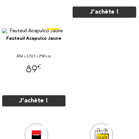
J'achète !
€
109
Fauteuil Acapulco Jaune
H84 x L70,5 x P90 cm
€
89
J'achète !