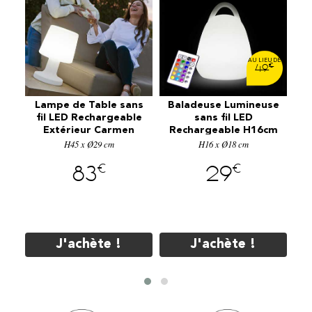
€
€
49
6
Lampe de Table sans
Baladeuse Lumineuse
ns
L
fil LED Rechargeable
sans fil LED
d
Extérieur Carmen
Rechargeable H16cm
30
R
H45 x Ø29 cm
H45cm
H16 x Ø18 cm
GQ0816
€
€
83
29
te
J'achète !
J'achète !