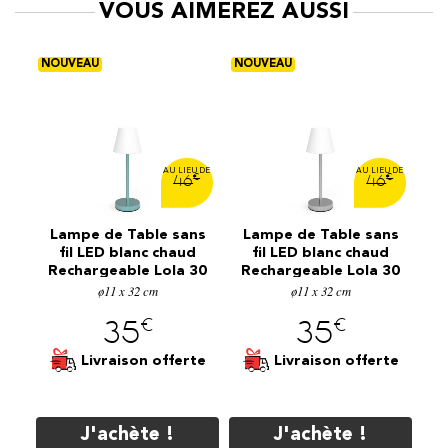
VOUS AIMEREZ AUSSI
€
€
€
6
46
46
ns
Lampe de Table sans
Lampe de Table sans
L
d
fil LED blanc chaud
fil LED blanc chaud
30
Rechargeable Lola 30
Rechargeable Lola 30
R
ø11 x 32 cm
Menthe
Gris Spatial
ø11 x 32 cm
€
€
35
35
te
Livraison offerte
Livraison offerte
J'achète !
J'achète !