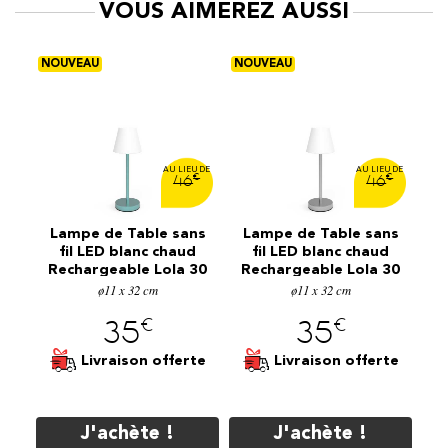
VOUS AIMEREZ AUSSI
€
€
€
6
46
46
ns
Lampe de Table sans
Lampe de Table sans
L
d
fil LED blanc chaud
fil LED blanc chaud
30
Rechargeable Lola 30
Rechargeable Lola 30
R
ø11 x 32 cm
Menthe
Gris Spatial
ø11 x 32 cm
€
€
35
35
te
Livraison offerte
Livraison offerte
J'achète !
J'achète !