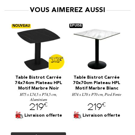
VOUS AIMEREZ AUSSI
€
€
5
345
ée
Table Bistrot Carrée
Table Bistrot Carrée
T
PL
74x74cm Plateau HPL
70x70cm Plateau HPL
7
c
Motif Marbre Noir
Motif Marbre Blanc
H75 x L74,5 x P74,5 cm,
H74 x L70 x P70 cm, Pied Fonte
H7
Aluminium
€
€
219
219
te
Livraison offerte
Livraison offerte