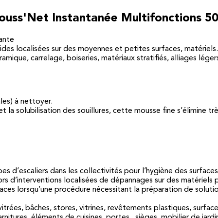
ouss'Net Instantanée Multifonctions 5
ante
pides localisées sur des moyennes et petites surfaces, matériels.
amique, carrelage, boiseries, matériaux stratifiés, alliages lége
les) à nettoyer.
la solubilisation des souillures, cette mousse fine s’élimine tr
es d’escaliers dans les collectivités pour l’hygiène des surfaces
n lors d’interventions localisées de dépannages sur des matériel
faces lorsqu’une procédure nécessitant la préparation de soluti
 vitrées, bâches, stores, vitrines, revêtements plastiques, surfa
rnitures, éléments de cuisines, portes, sièges, mobilier de jardi