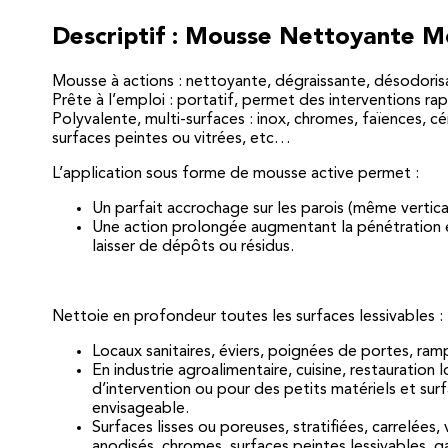
Descriptif : Mousse Nettoyante M
Mousse à actions : nettoyante, dégraissante, désodoris
Prête à l’emploi : portatif, permet des interventions ra
Polyvalente, multi-surfaces : inox, chromes, faïences, cér
surfaces peintes ou vitrées, etc…
L’application sous forme de mousse active permet :
Un parfait accrochage sur les parois (même vertica
Une action prolongée augmentant la pénétration et 
laisser de dépôts ou résidus.
Nettoie en profondeur toutes les surfaces lessivables :
Locaux sanitaires, éviers, poignées de portes, ramp
En industrie agroalimentaire, cuisine, restauratio
d’intervention ou pour des petits matériels et sur
envisageable.
Surfaces lisses ou poreuses, stratifiées, carrelées,
anodisés, chromes, surfaces peintes lessivables, ga