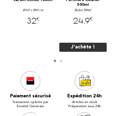
re
Jardin Ronde 140cm
Furniture Cleaner
E
SE
500ml
Ø145 x H95 cm
Bidon 500ml
€
€
32
24.9
J'achète !
Paiement sécurisé
Expédition 24h
Transaction opérée par
Articles en stock
Société Générale
Préparation sous 24h