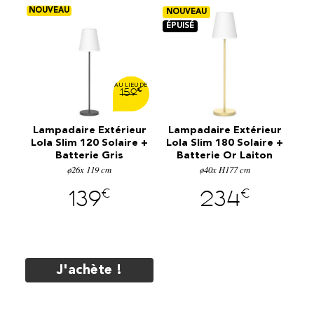
€
159
ur
Lampadaire Extérieur
Lampadaire Extérieur
L
e +
Lola Slim 120 Solaire +
Lola Slim 180 Solaire +
Lo
n
Batterie Gris
Batterie Or Laiton
Anthracite
ø26x 119 cm
ø40x H177 cm
€
€
139
234
J'achète !