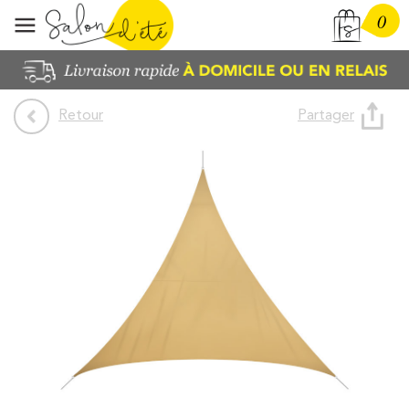
0
Partager
Retour