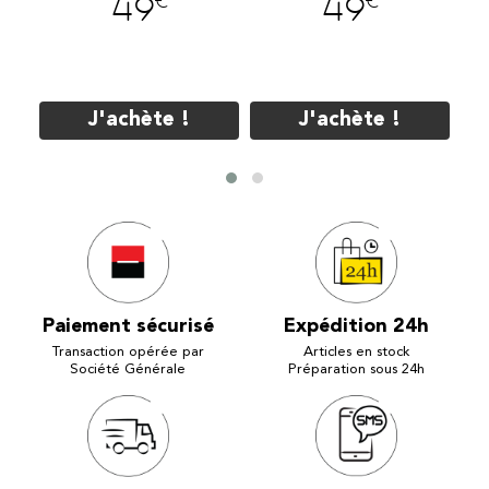
€
€
49
49
J'achète !
J'achète !
Paiement sécurisé
Expédition 24h
Transaction opérée par
Articles en stock
Société Générale
Préparation sous 24h