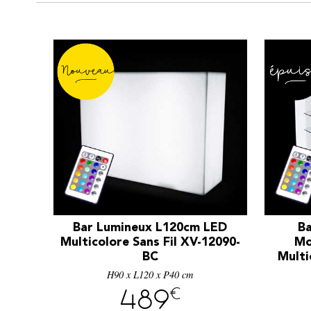
Bar Lumineux L120cm LED
Ba
Multicolore Sans Fil XV-12090-
Mo
BC
Multi
H90 x L120 x P40 cm
€
489