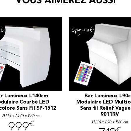
VOUS AIMEREZ AUSSI
r Lumineux L140cm
Bar Lumineux L90
dulaire Courbé LED
Modulaire LED Multic
colore Sans Fil SP-1512
Sans fil Relief Vague
9011RV
H114 x L140 x P60 cm
H110 x L90 x P80 cm
€
999
€