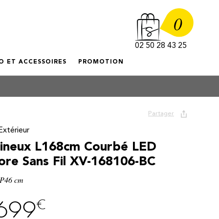
0
02 50 28 43 25
O ET ACCESSOIRES
PROMOTION
Partager
Extérieur
ineux L168cm Courbé LED
lore Sans Fil XV-168106-BC
 P46 cm
€
699