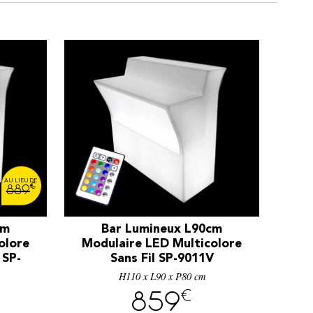
€
889
cm
Bar Lumineux L90cm
olore
Modulaire LED Multicolore
 SP-
Sans Fil SP-9011V
H110 x L90 x P80 cm
€
859