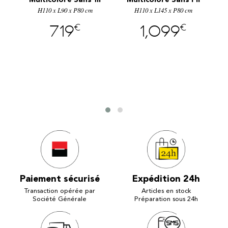
Multicolore Sans fil
Multicolore Sans Fil
Relief Vague SP-
H110 x L90 x P80 cm
H110 x L145 x P80 cm
9011RV
€
€
719
1,099
Paiement sécurisé
Expédition 24h
Transaction opérée par
Articles en stock
Société Générale
Préparation sous 24h