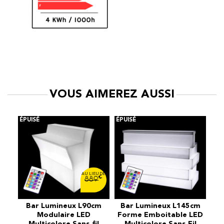
VOUS AIMEREZ AUSSI
€
889
cm
Bar Lumineux L90cm
Bar Lumineux L145cm
B
ns
Modulaire LED
Forme Emboitable LED