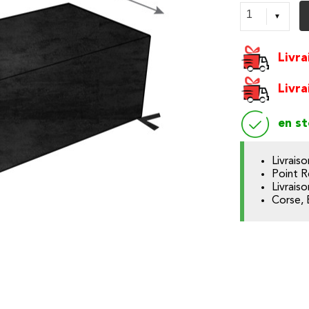
Livra
Livra
en s
Livrais
Point R
Livrais
Corse, 