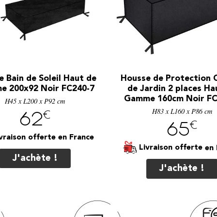
 Bain de Soleil Haut de
Housse de Protection 
 200x92 Noir FC240-7
de Jardin 2 places Ha
Gamme 160cm Noir FC
H45 x L200 x P92 cm
H83 x L160 x P86 cm
€
62
€
65
vraison offerte
Livraison offerte
J'achète !
J'achète !