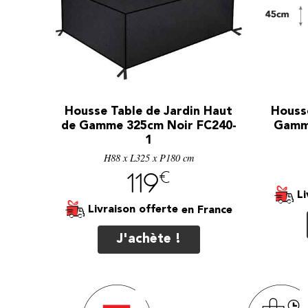
Housse
Housse Table de Jardin Haut
Gamme
de Gamme 325cm Noir FC240-
1
H88 x L325 x P180 cm
€
119
Li
Livraison offerte
J'achète !