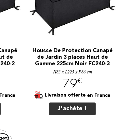
Canapé
Housse De Protection Canapé
ut de
de Jardin 3 places Haut de
240-2
Gamme 225cm Noir FC240-3
H83 x L225 x P86 cm
€
79
Livraison offerte
J'achète !