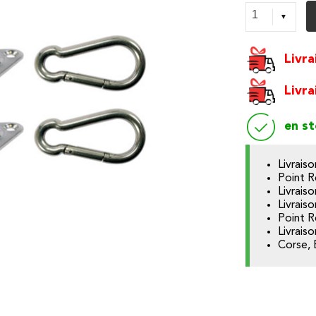
Livra
Livra
en s
Livrais
Point R
Livraiso
Livrais
Point R
Livrais
Corse, 