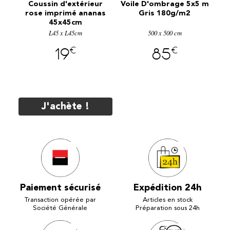
5 m
Coussin d'extérieur
Voile D'ombrage 5x5 m
rose imprimé ananas
Gris 180g/m2
r
45x45cm
L45 x L45cm
500 x 500 cm
€
€
19
85
J'achète !
Paiement sécurisé
Expédition 24h
Transaction opérée par
Articles en stock
Société Générale
Préparation sous 24h