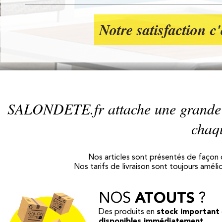
Notre satisfaction c'
SALON
DETE
.fr
attache une grande 
chaq
Nos articles sont présentés de façon c
Nos tarifs de livraison sont toujours améli
NOS
ATOUTS
?
Des produits en
stock important
disponibles immédiatement
.