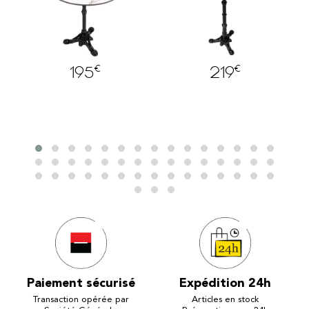
€
€
€
89
219
Paiement sécurisé
Expédition 24h
Transaction opérée par
Articles en stock