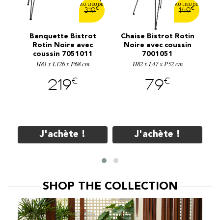
€
€
€
9
319
149
T
t
Banquette Bistrot
Chaise Bistrot Rotin
c
Rotin Noire avec
Noire avec coussin
coussin 7051011
7001051
Ø
H81 x L126 x P68 cm
H82 x L47 x P52 cm
€
€
219
79
J'achète !
J'achète !
SHOP THE COLLECTION