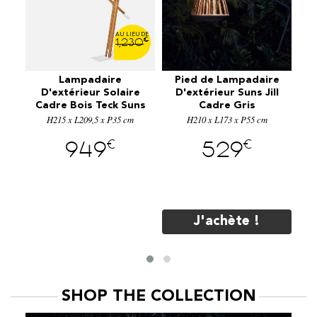
€
€
30
1,230
Lampadaire
Pied de Lampadaire
e
D'extérieur Solaire
D'extérieur Suns Jill
So
ns
Cadre Bois Teck Suns
Cadre Gris
H215 x L209,5 x P35 cm
Jane Blanc
H210 x L173 x P55 cm
€
€
949
529
J'achète !
SHOP THE COLLECTION