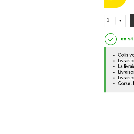
en s
Colis v
Livraiso
La livr
Livrais
Livrais
Corse, 