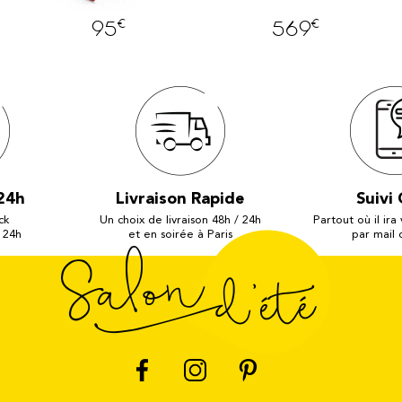
€
€
95
569
24h
Livraison Rapide
Suivi 
ck
Un choix de livraison 48h / 24h
Partout où il ira
 24h
et en soirée à Paris
par mail