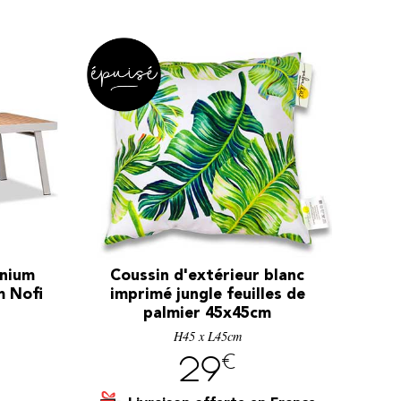
inium
Coussin d'extérieur blanc
m Nofi
imprimé jungle feuilles de
palmier 45x45cm
H45 x L45cm
€
29