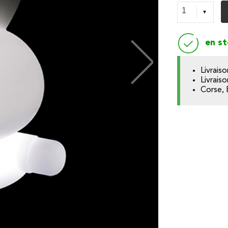
en s
Livrais
Livrais
Corse, 