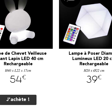
e de Chevet Veilleuse
Lampe à Poser Dia
ant Lapin LED 40 cm
Lumineux LED 20 
Rechargeable
Rechargeable
H40 x L22 x 17cm
H20 x Ø22 cm
€
€
54
39
J'achète !