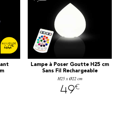
€
49
mant
Lampe à Poser Goutte H25 cm
cm
Sans Fil Rechargeable
H25 x Ø22 cm
€
49