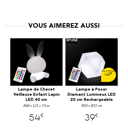
VOUS AIMEREZ AUSSI
€
49
ied
Lampe de Chevet
Lampe à Poser
La
il
Veilleuse Enfant Lapin
Diamant Lumineux LED
LED 40 cm
20 cm Rechargeable
Rechargeable
H40 x L22 x 17cm
H20 x Ø22 cm
€
€
54
39