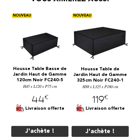
Housse Table Basse de
H
on
Housse Table de
Jardin Haut de Gamme
3
Jardin Haut de Gamme
120cm Noir FC240-5
2
mme
325cm Noir FC240-1
H45 x L120 x P75 cm
-3
H88 x L325 x P180 cm
€
€
44
119
Livraison offerte
te
Livraison offerte
J'achète !
J'achète !