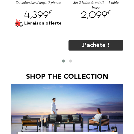
Set salon bas d'angle 7 pièces
Anthracite
Aluminium Bora Noir
Set 2 bains de soleil + 1 table
basse
€
€
4,399
2,099
Livraison offerte
te
J'achète !
SHOP THE COLLECTION