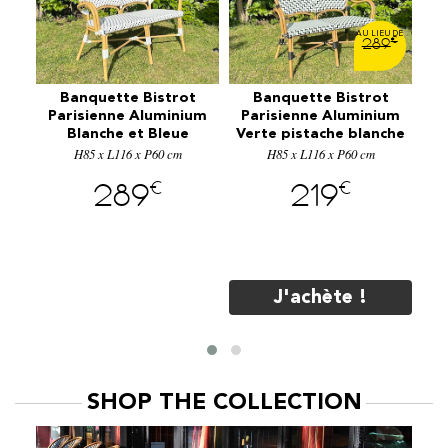
€
€
9
289
ot
Banquette Bistrot
Banquette Bistrot
T
um
Parisienne Aluminium
Parisienne Aluminium
010
Blanche et Bleue
Verte pistache blanche
H85 x L116 x P60 cm
E3005BBL
et noire E3005VT
H85 x L116 x P60 cm
Ø
€
€
289
219
J'achète !
SHOP THE COLLECTION