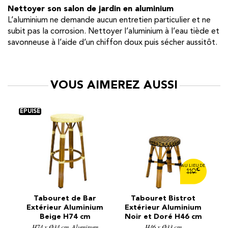
Nettoyer son salon de jardin en aluminium
L’aluminium ne demande aucun entretien particulier et ne
subit pas la corrosion. Nettoyer l’aluminium à l’eau tiède et
savonneuse à l’aide d’un chiffon doux puis sécher aussitôt.
VOUS AIMEREZ AUSSI
€
€
119
119
r
Tabouret Bistrot
Tabouret Bistrot
ium
Extérieur Aluminium
Extérieur Aluminium
Noir et Doré H46 cm
Noir H46 cm E1079NR
R
um
H46 x Ø33 cm
E1079ND
H46 x Ø33 cm