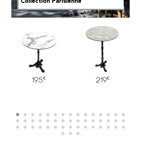
Collection Parisienne
€
€
89
219