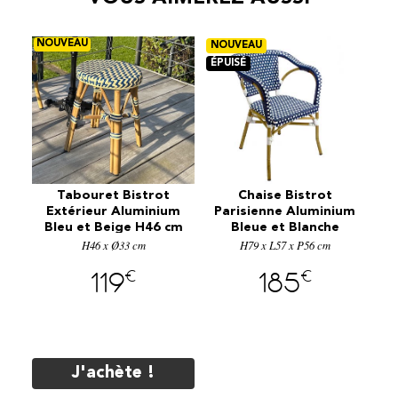
€
9
Tabouret Bistrot
Chaise Bistrot
um
Extérieur Aluminium
Parisienne Aluminium
P
Bleu et Beige H46 cm
Bleue et Blanche
E1079BLE
H46 x Ø33 cm
H79 x L57 x P56 cm
E1040BL
€
€
119
185
J'achète !