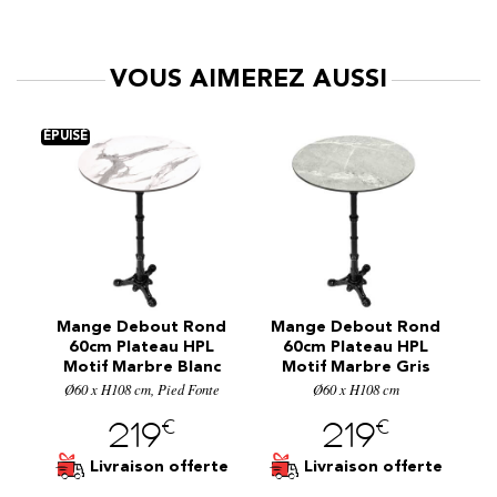
VOUS AIMEREZ AUSSI
nd
Mange Debout Rond
Mange Debout Rond
M
L
60cm Plateau HPL
60cm Plateau HPL
r
Motif Marbre Blanc
Motif Marbre Gris
M
e
Ø60 x H108 cm, Pied Fonte
Ø60 x H108 cm
€
€
219
219
te
Livraison offerte
Livraison offerte